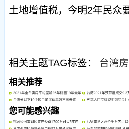
土地增值税，今明2年民众
相关主题TAG标签：
台湾房
相关推荐
2021年全台卖房平均屋龄25年桃园19年最年
台湾2021年预算屋成交9.
台湾省以下10个区目前房价基数不高未来
五都人口持续减少到底是什
您可能感兴趣
桃园经国重划区置产预算1700万可买5年内
八德重划区总价千万内可以
台中西屯区预算新房单价57万普通家庭要
苗栗非你想的偏避地段 台