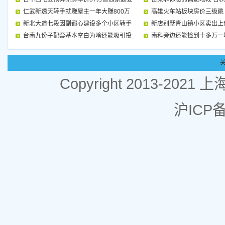
仁武新透天转手就赚屋主一年大赚800万
高雄火车站板块房价三级跳
新北大道七段因副都心建设多个小区转手
新店别墅青山镇小区卖出上
台南九份子配套基本空白为啥还能吸引投
南科旁边还能捡到十多万一
Copyright 2013-
沪ICP备